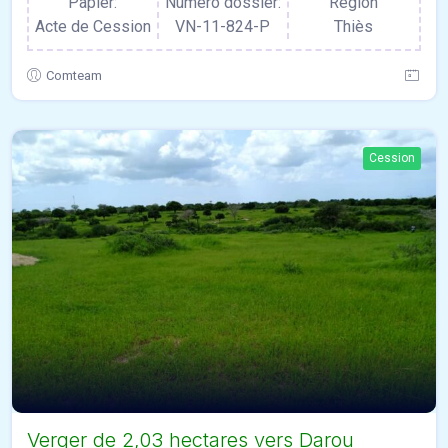
Papier:
Numero dossier:
Région
Acte de Cession
VN-11-824-P
Thiès
Comteam
Cession
Verger de 2,03 hectares vers Darou