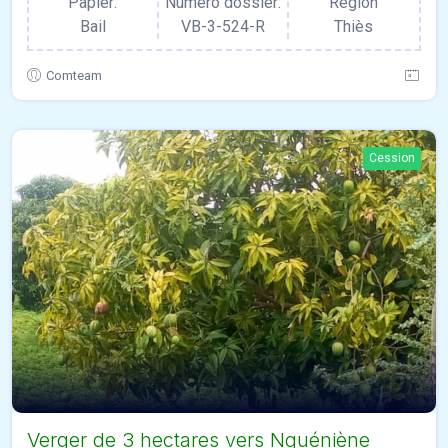
Papier:
Numero dossier:
Région
Bail
VB-3-524-R
Thiès
Comteam
Cession
Verger de 3 hectares vers Nguéniène