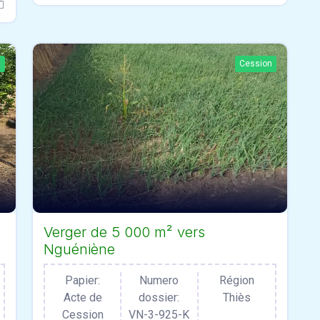
n
Cession
Verger de 5 000 m² vers
Nguéniène
Papier:
Numero
Région
Acte de
dossier:
Thiès
Cession
VN-3-925-K