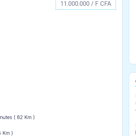
11.000.000 / F CFA
inut
es ( 82 Km )
13 Km )