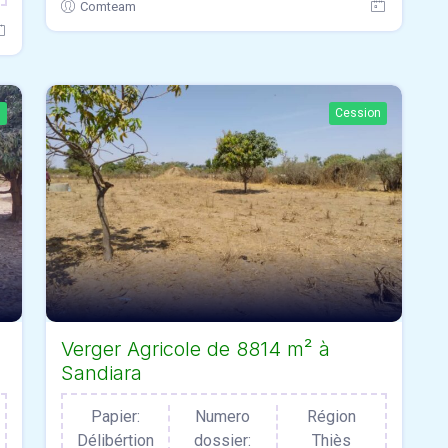
Comteam
n
Cession
Verger Agricole de 8814 m² à
Sandiara
Papier:
Numero
Région
Délibértion
dossier:
Thiès