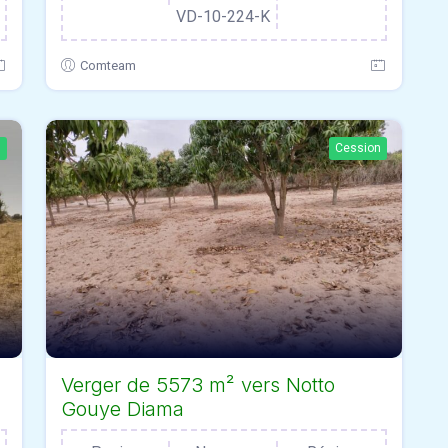
VD-10-224-K
Comteam
n
Cession
Verger de 5573 m² vers Notto
Gouye Diama