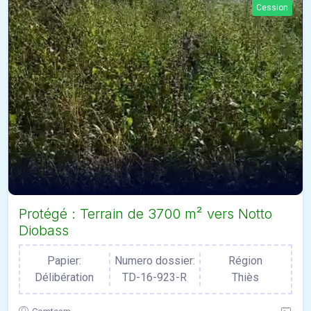
Cession
Protégé : Terrain de 3700 m² vers Notto
Diobass
Papier:
Numero dossier:
Région
Délibération
TD-16-923-R
Thiès