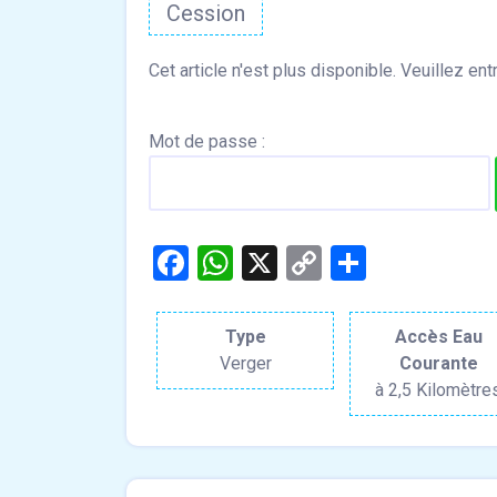
Cession
Mot de passe :
Facebook
WhatsApp
X
Copy
Partage
Link
Type
Accès Eau
Verger
Courante
à 2,5 Kilomètre