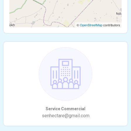
©
OpenStreetMap
contributors