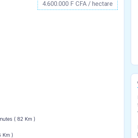
4.600.000 F CFA / hectare
inut
es ( 82 Km )
13 Km )