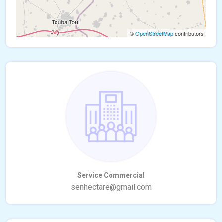
©
OpenStreetMap
contributors