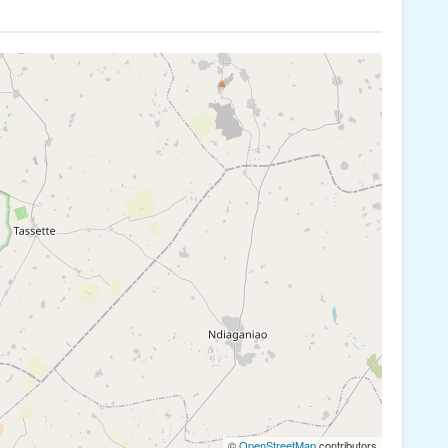
©
OpenStreetMap
contributors