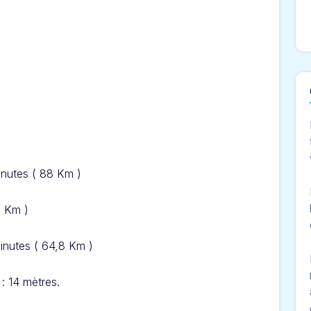
inute
s ( 88 Km )
5 Km )
inute
s ( 64,8 Km )
: 14 mètres.