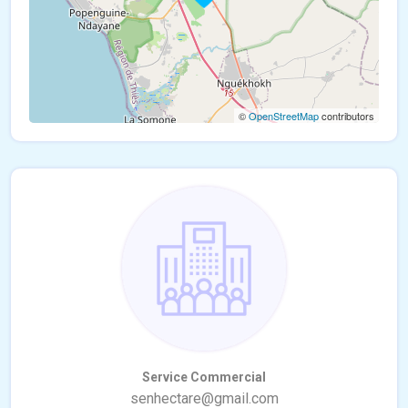
©
OpenStreetMap
contributors