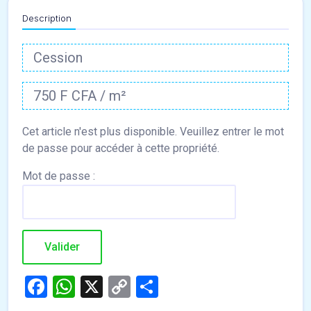
Description
Cession
750 F CFA / m²
Mot de passe :
Facebook
WhatsApp
X
Copy
Partager
Link