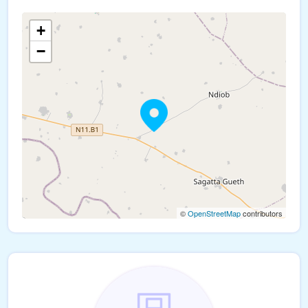
+
−
©
OpenStreetMap
contributors