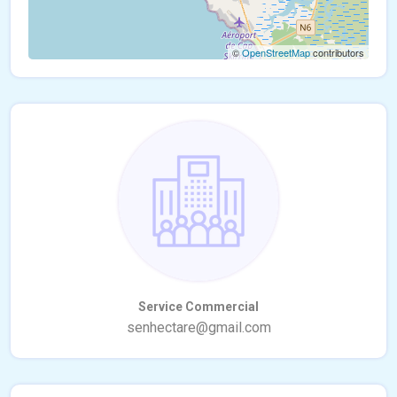
©
OpenStreetMap
contributors