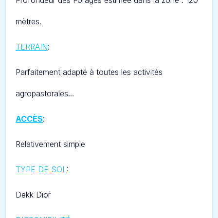
Profondeur des Forages estimée dans la zone : 120
mètres.
TERRAIN
:
Parfaitement adapté à toutes les activités
agropastorales…
ACCÈS
:
Relativement simple
TYPE DE SOL
:
Dekk Dior