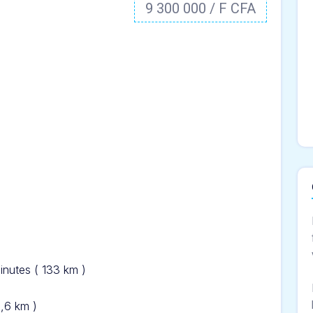
9 300 000 / F CFA
inut
es ( 133 km )
5,6 km )