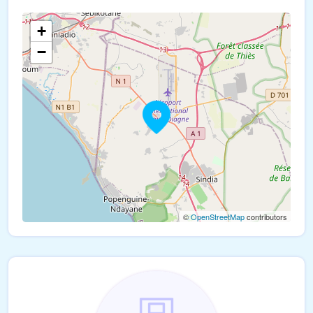
+
−
©
OpenStreetMap
contributors