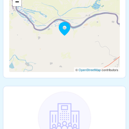
−
©
OpenStreetMap
contributors