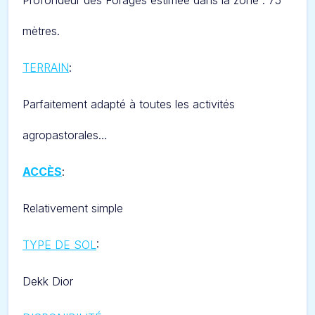
Profondeur des Forages estimée dans la zone : 75
mètres.
TERRAIN
:
Parfaitement adapté à toutes les activités
agropastorales…
ACCÈS
:
Relativement simple
TYPE DE SOL
:
D
ekk Dior