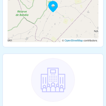
©
OpenStreetMap
contributors