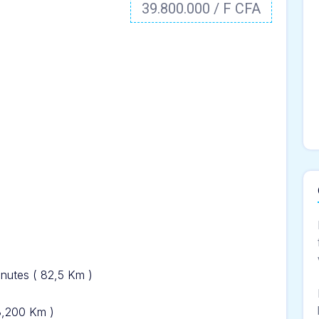
39.800.000 / F CFA
inut
es ( 82,5 Km )
13,200 Km )