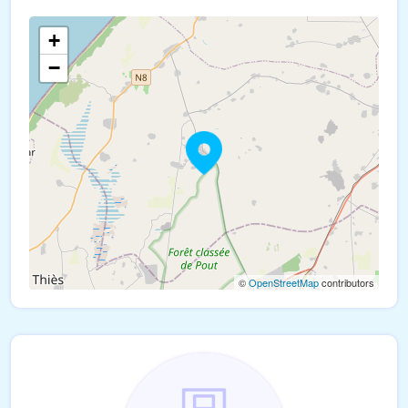
+
−
©
OpenStreetMap
contributors