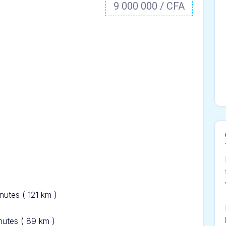
9 000 000 / CFA
inut
es ( 121 km )
nut
es ( 89 km )