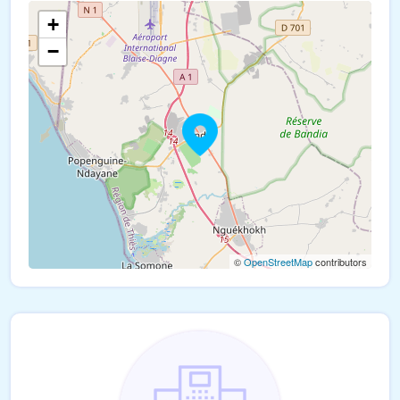
+
−
©
OpenStreetMap
contributors