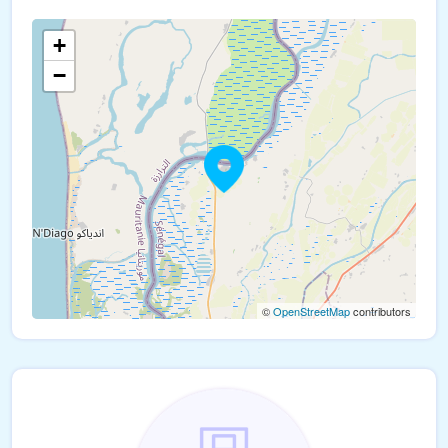
+
−
©
OpenStreetMap
contributors