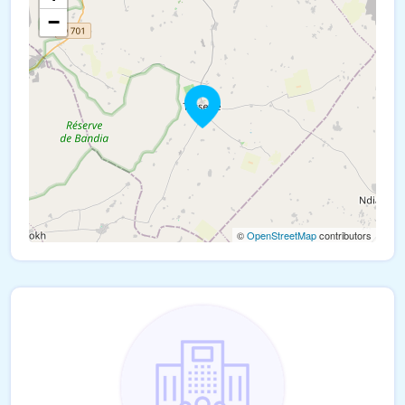
−
©
OpenStreetMap
contributors