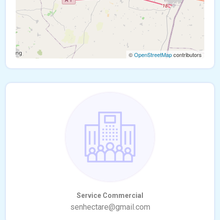
©
OpenStreetMap
contributors