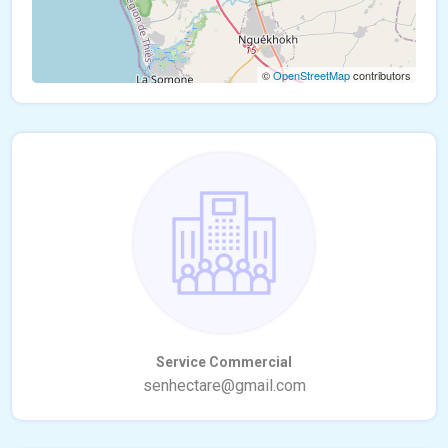
©
OpenStreetMap
contributors