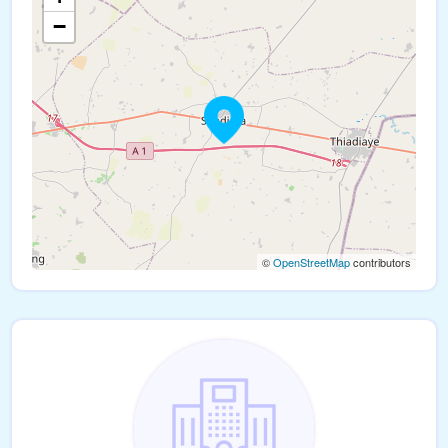
−
©
OpenStreetMap
contributors