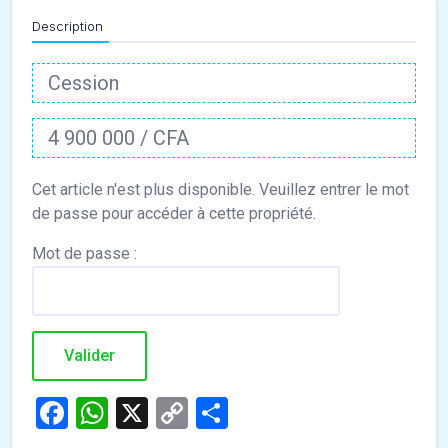
Description
Cession
4 900 000 / CFA
Mot de passe :
Facebook
WhatsApp
X
Copy
Partager
Link