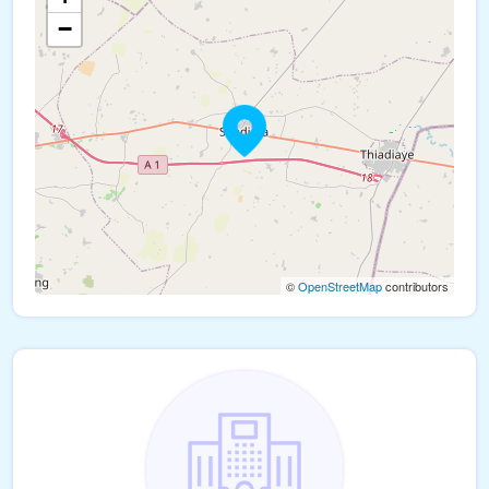
−
©
OpenStreetMap
contributors