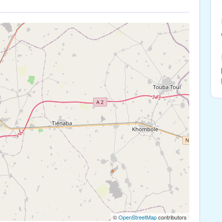
©
OpenStreetMap
contributors