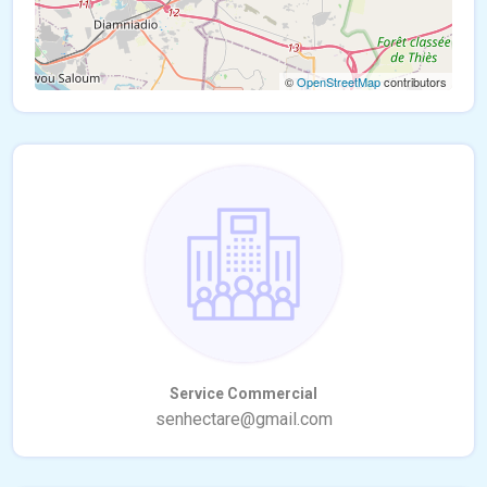
©
OpenStreetMap
contributors