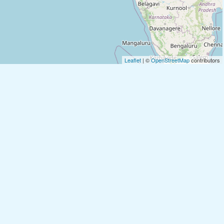
Leaflet
| ©
OpenStreetMap
contributors