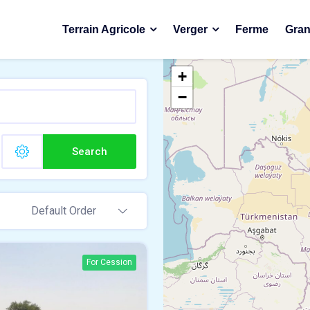
Terrain Agricole
Verger
Ferme
Gran
+
−
Search
Default Order
For Cession