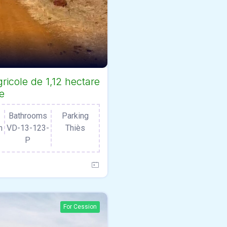
ricole de 1,12 hectare
e
Bathrooms
Parking
n
VD-13-123-
Thiès
P
For Cession