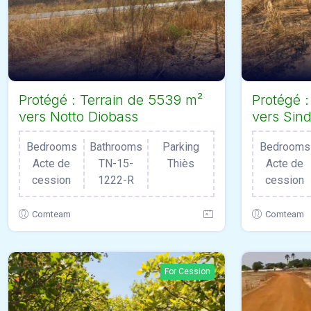
Protégé : Terrain de 5539 m²
Protégé 
vers Notto Diobass
vers Sind
Bedrooms
Bathrooms
Parking
Bedrooms
Acte de
TN-15-
Thiès
Acte de
cession
1222-R
cession
Comteam
Comteam
For Cession