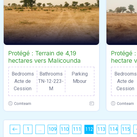
Protégé : Terrain de 4,19
Protégé :
hectares vers Malicounda
hectare v
Bedrooms
Bathrooms
Parking
Bedrooms
Acte de
TN-12-223-
Mbour
Acte de
Cession
M
Cession
Comteam
Comteam
1
…
109
110
111
112
113
114
115