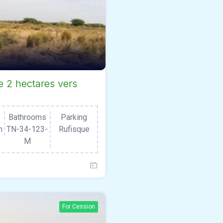
e 2 hectares vers
Bathrooms
Parking
n
TN-34-123-
Rufisque
M
For Cession