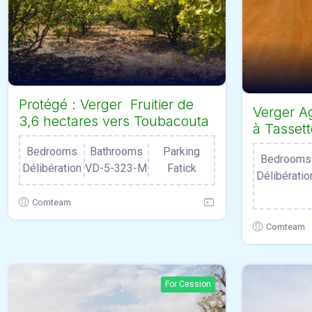
Protégé : Verger Fruitier de
Verger Ag
3,6 hectares vers Toubacouta
à Tassett
Bedrooms
Bathrooms
Parking
Bedrooms
Délibération
VD-5-323-M
Fatick
Délibératio
Comteam
Comteam
For Cession