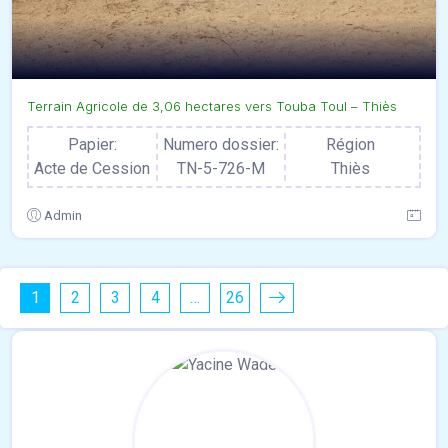
Terrain Agricole de 3,06 hectares vers Touba Toul – Thiès
Papier:
Numero dossier:
Région
Acte de Cession
TN-5-726-M
Thiès
Admin
1
2
3
4
…
26