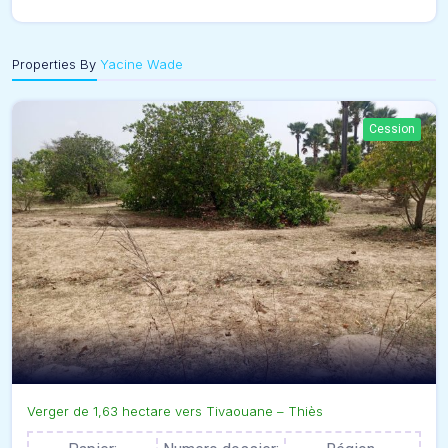
Properties By
Yacine Wade
Cession
Verger de 1,63 hectare vers Tivaouane – Thiès